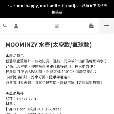
·ᴗ· 𝗺𝗼𝗶 𝗵𝗮𝗽𝗽𝘆, 𝗺𝗼𝗶 𝘀𝗺𝗶𝗹𝗲. 在 𝗺𝗼𝗶𝗷𝗮 一起擁有更多快樂
和笑容
MOOMINZY 水壺(太空款/氣球款)
▲產品特色
智慧吸管蓋設計，有效防漏，運動、開車或外出都能輕鬆喝水💧
740ml大容量，轉開吸管嘴即可直接飲用，補水更方便；
杯身採用 不含BPA材質，耐熱可達 100°C，健康又安心；
矽膠提環設計，好拿好掛，隨手帶著走✨
兼具實用與美觀，清潔也超方便，讓日常使用更輕鬆無負擔！
▲產品規格
尺寸：7.6x23.6cm
材質：
杯身-Tritan（改質PCT BPA free）