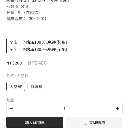
吸管-Tritan（改質PCT BPA free）
密封圈-矽膠
杯蓋-PP（聚丙烯）
耐熱溫度：-20~100°C
全店，全站滿1000元免運(超取)
全店，全站滿1800元免運(宅配)
NT$480
NT$200
款式
: 太空款
太空款
氣球款
數量
加入購物車
立即購買