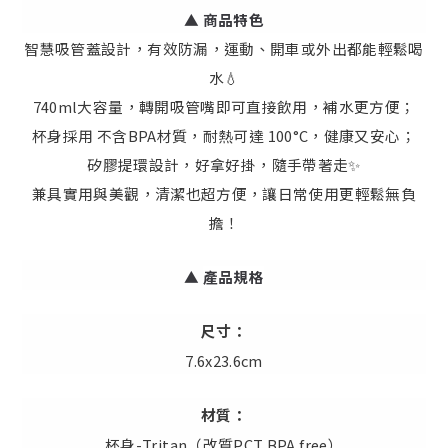
▲ 商品特色
智慧吸管蓋設計，有效防漏，運動、開車或外出都能輕鬆喝
水💧
740ml大容量，轉開吸管嘴即可直接飲用，補水更方便；
杯身採用 不含BPA材質，耐熱可達 100°C，健康又安心；
矽膠提環設計，好拿好掛，隨手帶著走✨
兼具實用與美觀，清潔也超方便，讓日常使用更輕鬆無負
擔！
▲
產品規格
尺寸：
7.6x23.6cm
材質：
杯身-Tritan（改質PCT BPA free）