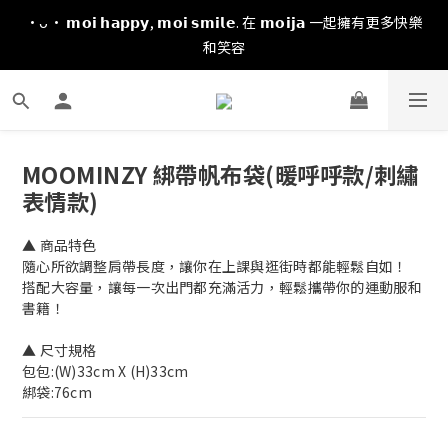
·ᴗ· 𝗺𝗼𝗶 𝗵𝗮𝗽𝗽𝘆, 𝗺𝗼𝗶 𝘀𝗺𝗶𝗹𝗲. 在 𝗺𝗼𝗶𝗷𝗮 一起擁有更多快樂
和笑容
MOOMINZY 綁帶帆布袋(暖呼呼款/刺繡
表情款)
▲ 商品特色
隨心所欲調整肩帶長度，讓你在上課與逛街時都能輕鬆自如！
搭配大容量，讓每一次出門都充滿活力，輕鬆攜帶你的運動服和
書籍！
▲ 尺寸規格
包包:(W)33cm X (H)33cm 
綁袋:76cm