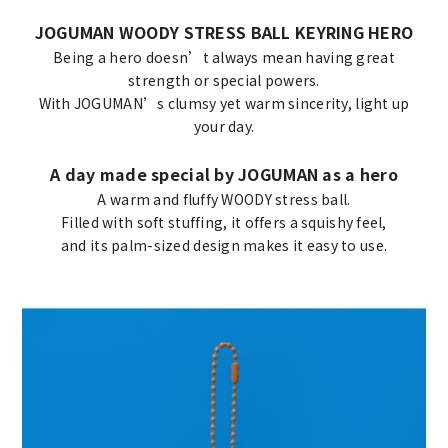
JOGUMAN WOODY STRESS BALL KEYRING HERO
Being a hero doesn’t always mean having great
strength or special powers.
With JOGUMAN’s clumsy yet warm sincerity, light up
your day.
A day made special by JOGUMAN as a hero
A warm and fluffy WOODY stress ball.
Filled with soft stuffing, it offers a squishy feel,
and its palm-sized design makes it easy to use.