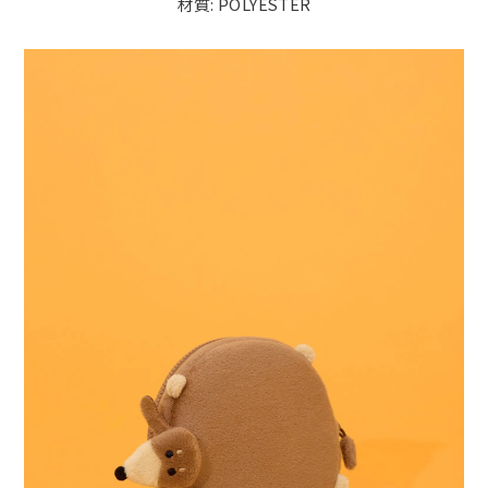
材質: POLYESTER