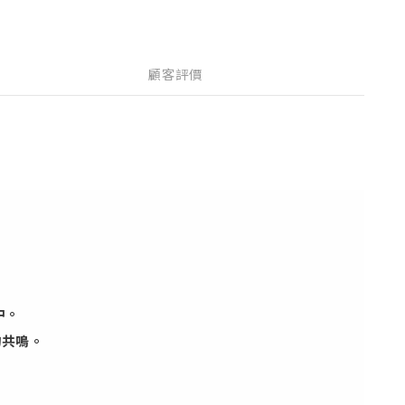
顧客評價
中。
的共鳴。