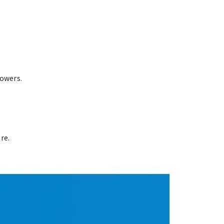
powers.
re.