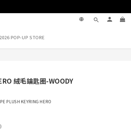
2026 POP-UP STORE
立即購買
HERO 絨毛鑰匙圈-WOODY
PE PLUSH KEYRING HERO
)