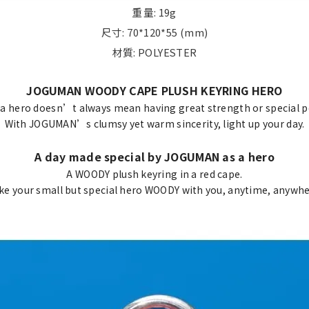
重量: 19g
尺寸: 70*120*55 (mm)
材質: POLYESTER
JOGUMAN WOODY CAPE PLUSH KEYRING HERO
a hero doesn’t always mean having great strength or special 
With JOGUMAN’s clumsy yet warm sincerity, light up your day.
A day made special by JOGUMAN as a hero
A WOODY plush keyring in a red cape.
ke your small but special hero WOODY with you, anytime, anywhe