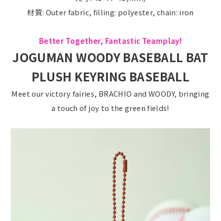
材質: Outer fabric, filling: polyester, chain: iron
Better Together, Fantastic Teamplay!
JOGUMAN WOODY BASEBALL BAT
PLUSH KEYRING BASEBALL
Meet our victory fairies, BRACHIO and WOODY, bringing
a touch of joy to the green fields!