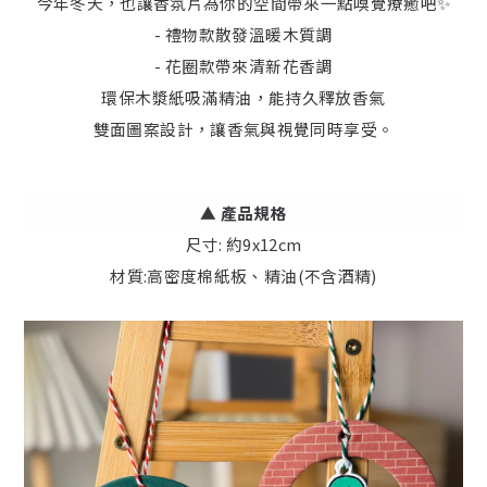
今年冬天，也讓香氛片為你的空間帶來一點嗅覺療癒吧✨
- 禮物款散發溫暖木質調
- 花圈款帶來清新花香調
環保木漿紙吸滿精油，能持久釋放香氣
雙面圖案設計，讓香氣與視覺同時享受。
▲
產品規格
尺寸: 約9x12cm
材質:高密度棉紙板、精油(不含酒精)