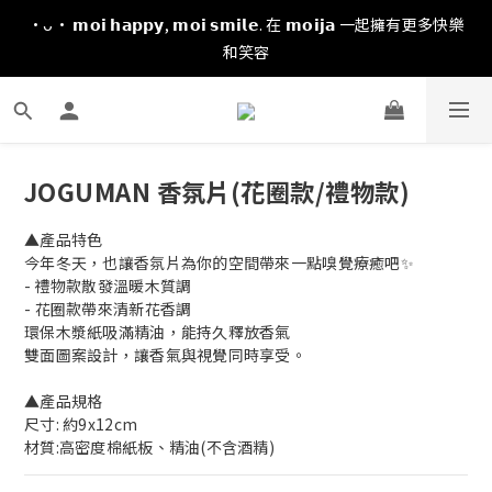
·ᴗ· 𝗺𝗼𝗶 𝗵𝗮𝗽𝗽𝘆, 𝗺𝗼𝗶 𝘀𝗺𝗶𝗹𝗲. 在 𝗺𝗼𝗶𝗷𝗮 一起擁有更多快樂
和笑容
JOGUMAN 香氛片(花圈款/禮物款)
▲產品特色
今年冬天，也讓香氛片為你的空間帶來一點嗅覺療癒吧✨
- 禮物款散發溫暖木質調
- 花圈款帶來清新花香調
環保木漿紙吸滿精油，能持久釋放香氣
雙面圖案設計，讓香氣與視覺同時享受。
▲產品規格
尺寸: 約9x12cm
材質:高密度棉紙板、精油(不含酒精)