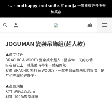
·ᴗ· 𝗺𝗼𝗶 𝗵𝗮𝗽𝗽𝘆, 𝗺𝗼𝗶 𝘀𝗺𝗶𝗹𝗲. 在 𝗺𝗼𝗶𝗷𝗮 一起擁有更多快樂
和笑容
JOGUMAN 變裝吊飾組(超人款)
▲產品特色
BRACHIO & WOODY 變身成小超人，拯救你一天的心情~ 
掛在包包上，就能隨時帶來一點點勇氣！
就像 BRACHIO 緊抓著 WOODY，一起勇敢面對未知的冒險，是
互相守護的好夥伴。
▲產品規格
尺寸: 約9x13x3cm
材質: 100%聚脂纖維