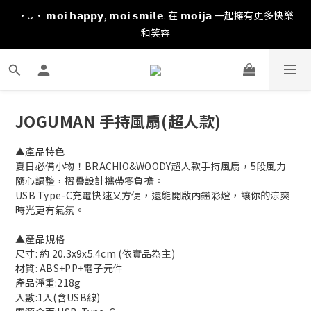
·ᴗ· 𝗺𝗼𝗶 𝗵𝗮𝗽𝗽𝘆, 𝗺𝗼𝗶 𝘀𝗺𝗶𝗹𝗲. 在 𝗺𝗼𝗶𝗷𝗮 一起擁有更多快樂
和笑容
JOGUMAN 手持風扇(超人款)
▲產品特色
夏日必備小物！BRACHIO&WOODY超人款手持風扇，5段風力
隨心調整，摺疊設計攜帶零負擔。
USB Type-C充電快速又方便，還能開啟內鑑彩燈，讓你的涼爽
時光更有氣氛。
▲產品規格
尺寸: 約 20.3x9x5.4cm (依實品為主)
材質: ABS+PP+電子元件
產品淨重:218g
入數:1入(含USB線)