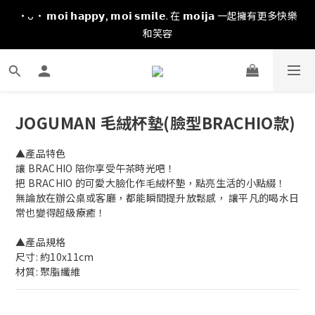
·ᴗ· 𝗺𝗼𝗶 𝗵𝗮𝗽𝗽𝘆, 𝗺𝗼𝗶 𝘀𝗺𝗶𝗹𝗲. 在 𝗺𝗼𝗶𝗷𝗮 一起擁有更多快樂
和笑容
JOGUMAN 毛絨杯墊(臉型BRACHIO款)
▲產品特色
讓 BRACHIO 陪你享受午茶時光吧！ 
把 BRACHIO 的可愛大臉化作毛絨杯墊，點亮生活的小點綴！
無論放在辦公桌或客廳，都能瞬間提升放鬆感， 讓平凡的喝水日
常也變得超級療癒！
▲產品規格
尺寸: 約10x11cm
材質: 聚脂纖維