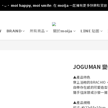
·ᴗ· 𝗺𝗼𝗶 𝗵𝗮𝗽𝗽𝘆, 𝗺𝗼𝗶 𝘀𝗺𝗶𝗹𝗲. 在 𝗺𝗼𝗶𝗷𝗮 一起擁有更多快樂和笑容

𝗕𝗥𝗔𝗡𝗗
所有商品
關於𝗺𝗼𝗶𝗷𝗮
𝗟𝗜𝗡𝗘 貼圖
JOGUMAN 
▲產品特色
穿上浴袍的BRACHI
自帶存在感的可愛造型
隨手往床頭或沙發一擺
▲產品規格
尺寸: 約22x55x10cm