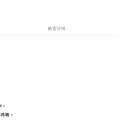
顧客評價
中。
的共鳴。