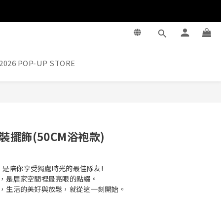
2026 POP-UP STORE
立即購買
變裝擺飾(50CM浴袍款)
O，是陪你享受獨處時光的最佳隊友! 
，是居家空間裡最亮眼的點綴。
，生活的美好與放鬆，就從這一刻開始。