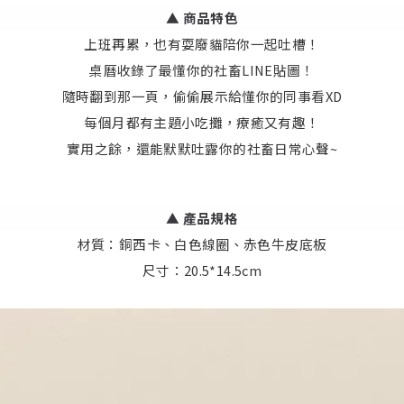
▲ 商品特色
上班再累，也有耍廢貓陪你一起吐槽！
桌曆收錄了最懂你的社畜LINE貼圖
！
隨時翻到那一頁，偷偷展示給懂你的同事看XD
每個月都有主題小吃攤，療癒又有趣！
實用之餘，還能默默吐露你的社畜日常心聲~
▲
產品規格
材質：銅西卡、白色線圈、赤色牛皮底板
尺寸：20.5*14.5cm