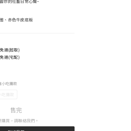
露你的社畜日常心聲~
圈、赤色牛皮底板
免運(超取)
免運(宅配)
廢貓小吃攤款
小吃攤款
售完
想購買，請聯絡我們。