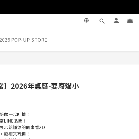
2026 POP-UP STORE
】2026年桌曆-耍廢貓小
陪你一起吐槽！
LINE貼圖！
展示給懂你的同事看XD
，療癒又有趣！