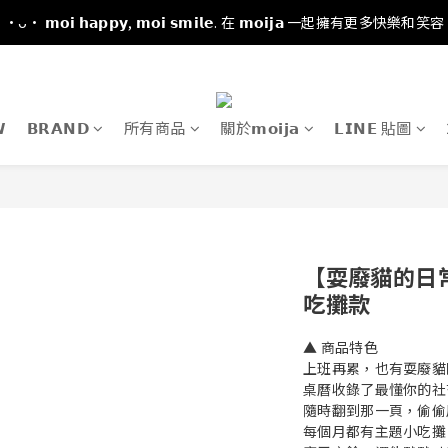
·ᴗ· 𝗺𝗼𝗶 𝗵𝗮𝗽𝗽𝘆, 𝗺𝗼𝗶 𝘀𝗺𝗶𝗹𝗲. 在 𝗺𝗼𝗶𝗷𝗮 一起擁有更多快樂和笑容

𝗕𝗥𝗔𝗡𝗗
所有商品
關於𝗺𝗼𝗶𝗷𝗮
𝗟𝗜𝗡𝗘 貼圖
【耍廢貓的日常
吃攤款
▲ 商品特色
上班再累，也有耍廢貓
桌曆收錄了最懂你的社畜
隨時翻到那一頁，偷偷
每個月都有主題小吃攤