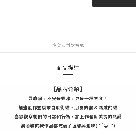
送貨及付款方式
商品描述
【品牌介紹】
耍廢貓，不只是貓咪，更是一種態度！
插畫創作靈感來自於街貓、朋友的貓 & 親戚的貓
喜歡觀察牠們的日常和行為，加上作者對美食的熱愛
耍廢貓的款作品都充滿了溫馨與趣味( *´◒`*)