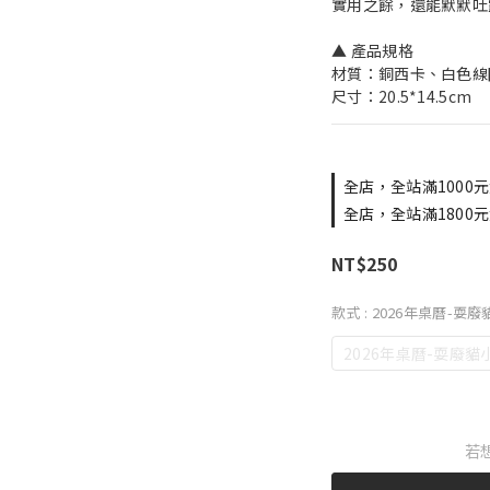
實用之餘，還能默默吐
▲ 產品規格
材質：銅西卡、白色線
尺寸：20.5*14.5cm
全店，全站滿1000元
全店，全站滿1800元
NT$250
款式
: 2026年桌曆-耍
2026年桌曆-耍廢貓
若