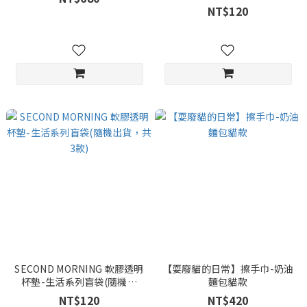
款)
NT$120
SECOND MORNING 軟膠透明
【耍廢貓的日常】擦手巾-奶油
杯墊-生活系列盲袋(隨機出
麵包貓款
貨，共3款)
NT$120
NT$420